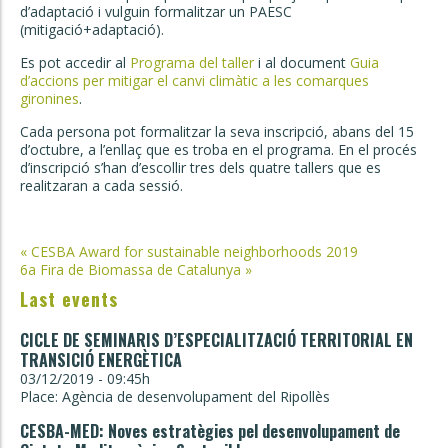
d’adaptació i vulguin formalitzar un PAESC
(mitigació+adaptació).
Es pot accedir al
Programa del taller
i al document
Guia
d’accions per mitigar el canvi climàtic a les comarques
gironines
.
Cada persona pot formalitzar la seva inscripció, abans del 15
d’octubre, a l’enllaç que es troba en el programa. En el procés
d’inscripció s’han d’escollir tres dels quatre tallers que es
realitzaran a cada sessió.
Post
«
CESBA Award for sustainable neighborhoods 2019
6a Fira de Biomassa de Catalunya
»
navigation
Last events
CICLE DE SEMINARIS D’ESPECIALITZACIÓ TERRITORIAL EN
TRANSICIÓ ENERGÈTICA
03/12/2019 - 09:45h
Place: Agència de desenvolupament del Ripollès
CESBA-MED: Noves estratègies pel desenvolupament de