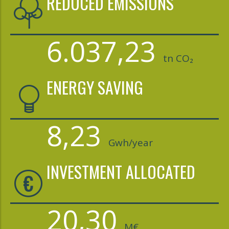
REDUCED EMISSIONS
6.037,23
tn CO₂
ENERGY SAVING
8,23
Gwh/year
INVESTMENT ALLOCATED
20,30
M€