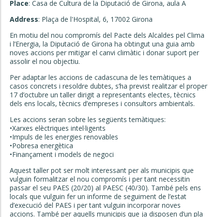
Place
: Casa de Cultura de la Diputació de Girona, aula A
Address
: Plaça de l'Hospital, 6, 17002 Girona
En motiu del nou compromís del Pacte dels Alcaldes pel Clima
i l’Energia, la Diputació de Girona ha obtingut una guia amb
noves accions per mitigar el canvi climàtic i donar suport per
assolir el nou objectiu.
Per adaptar les accions de cadascuna de les temàtiques a
casos concrets i resoldre dubtes, s’ha previst realitzar el proper
17 d’octubre un taller dirigit a representants electes, tècnics
dels ens locals, tècnics d’empreses i consultors ambientals.
Les accions seran sobre les següents temàtiques:
•Xarxes elèctriques intel·ligents
•Impuls de les energies renovables
•Pobresa energètica
•Finançament i models de negoci
Aquest taller pot ser molt interessant per als municipis que
vulguin formalitzar el nou compromís i per tant necessitin
passar el seu PAES (20/20) al PAESC (40/30). També pels ens
locals que vulguin fer un informe de seguiment de l’estat
d’execució del PAES i per tant vulguin incorporar noves
accions. També per aquells municipis que ja disposen d’un pla