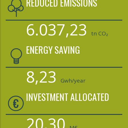
REDUCED EMISSIONS
6.037,23
tn CO₂
ENERGY SAVING
8,23
Gwh/year
INVESTMENT ALLOCATED
20,30
M€