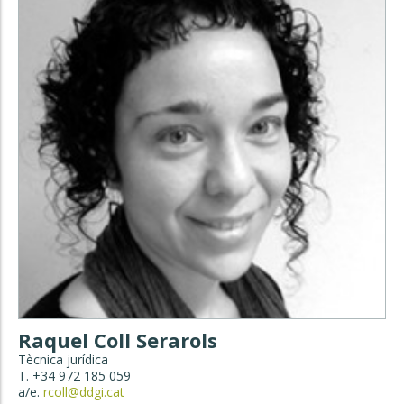
Raquel Coll Serarols
Tècnica jurídica
T. +34 972 185 059
a/e.
rcoll@ddgi.cat