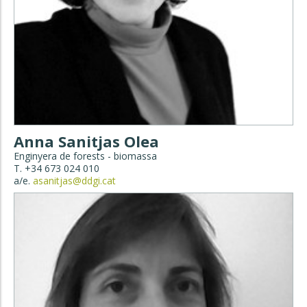
Anna Sanitjas Olea
Enginyera de forests - biomassa
T. +34 673 024 010
a/e.
asanitjas@ddgi.cat