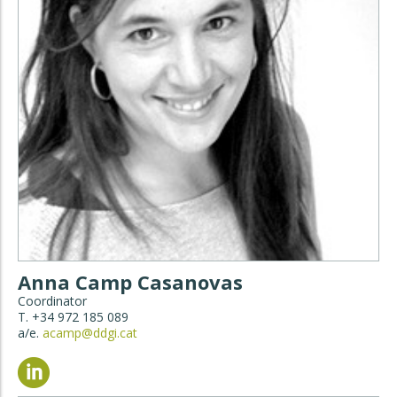
Anna Camp Casanovas
Coordinator
T. +34 972 185 089
a/e.
acamp@ddgi.cat