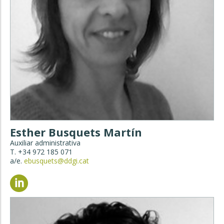
Esther Busquets Martín
Auxiliar administrativa
T. +34 972 185 071
a/e.
ebusquets@ddgi.cat