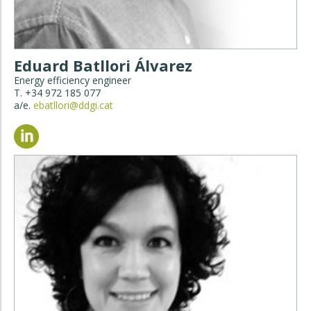
Eduard Batllori Álvarez
Energy efficiency engineer
T. +34 972 185 077
a/e.
ebatllori@ddgi.cat