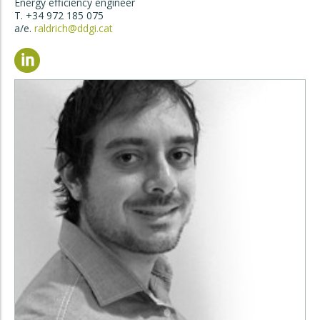
Energy efficiency engineer
T. +34 972 185 075
a/e.
raldrich@ddgi.cat