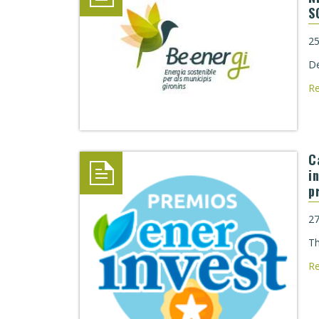
S
25
De
R
C
i
p
27
Th
R