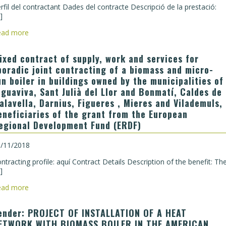
rfil del contractant Dades del contracte Descripció de la prestació:
]
ead more
ixed contract of supply, work and services for
poradic joint contracting of a biomass and micro-
un boiler in buildings owned by the municipalities of
iguaviva, Sant Julià del Llor and Bonmatí, Caldes de
alavella, Darnius, Figueres , Mieres and Vilademuls,
eneficiaries of the grant from the European
egional Development Fund (ERDF)
/11/2018
ntracting profile: aquí Contract Details Description of the benefit: Th
]
ead more
ender: PROJECT OF INSTALLATION OF A HEAT
ETWORK WITH BIOMASS BOILER IN THE AMERICAN