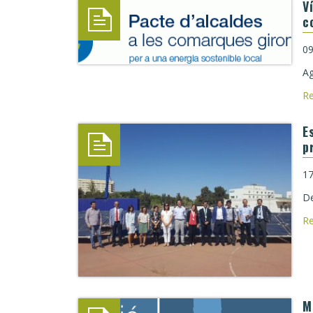
V
c
09
Ag
R
E
p
17
De
R
M