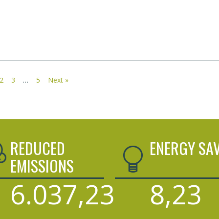
2
3
…
5
Next »
REDUCED
ENERGY SA
EMISSIONS
6.037,23
8,23