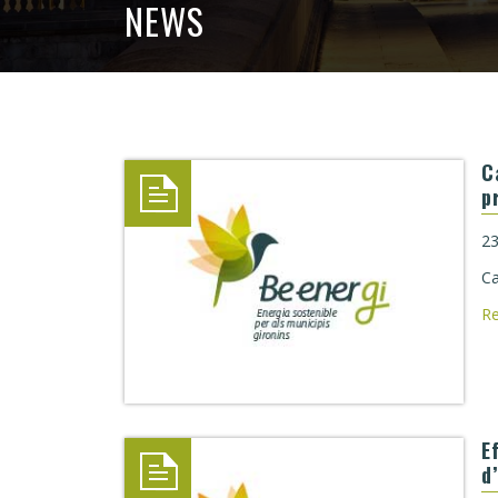
NEWS
C
p
23
Ca
R
E
d