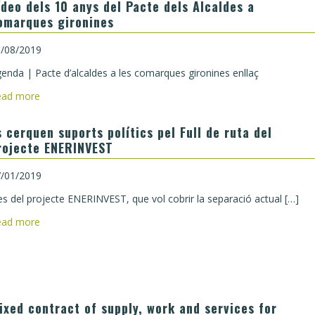
ídeo dels 10 anys del Pacte dels Alcaldes a
omarques gironines
/08/2019
enda | Pacte d’alcaldes a les comarques gironines enllaç
ead more
s cerquen suports polítics pel Full de ruta del
rojecte ENERINVEST
/01/2019
s del projecte ENERINVEST, que vol cobrir la separació actual […]
ead more
ixed contract of supply, work and services for