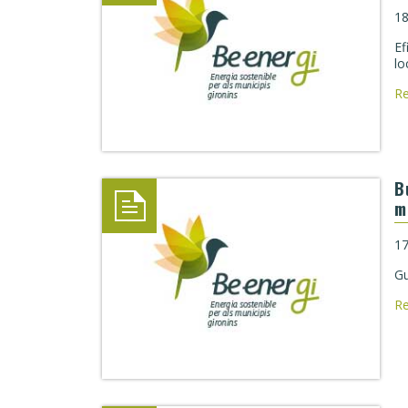
18
Ef
lo
R
B
m
17
Gu
R