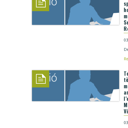
s
h
m
S
R
03
De
R
T
t
m
a
l
M
V
03