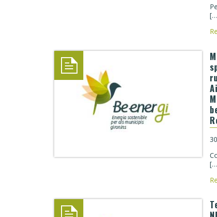
Pe
[…
R
M
s
r
A
M
b
R
30
Co
[…
R
T
N