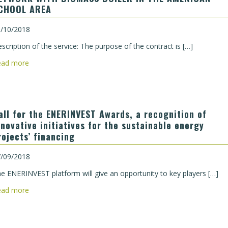
CHOOL AREA
/10/2018
scription of the service: The purpose of the contract is […]
ead more
all for the ENERINVEST Awards, a recognition of
nnovative initiatives for the sustainable energy
rojects’ financing
/09/2018
e ENERINVEST platform will give an opportunity to key players […]
ead more