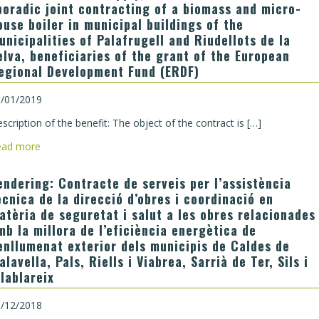
poradic joint contracting of a biomass and micro-
ouse boiler in municipal buildings of the
unicipalities of Palafrugell and Riudellots de la
elva, beneficiaries of the grant of the European
egional Development Fund (ERDF)
/01/2019
scription of the benefit: The object of the contract is […]
ead more
endering: Contracte de serveis per l’assistència
ècnica de la direcció d’obres i coordinació en
atèria de seguretat i salut a les obres relacionades
mb la millora de l’eficiència energètica de
’enllumenat exterior dels municipis de Caldes de
alavella, Pals, Riells i Viabrea, Sarrià de Ter, Sils i
ilablareix
/12/2018