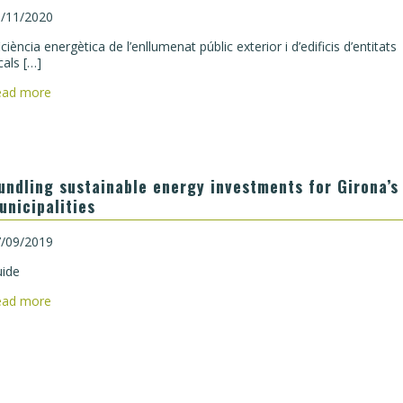
/11/2020
iciència energètica de l’enllumenat públic exterior i d’edificis d’entitats
cals […]
ead more
undling sustainable energy investments for Girona’s
unicipalities
/09/2019
ide
ead more