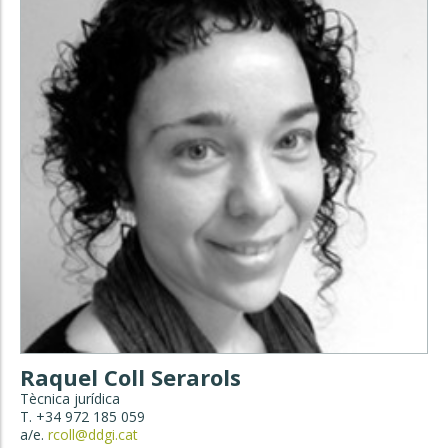
Raquel Coll Serarols
Tècnica jurídica
T. +34 972 185 059
a/e.
rcoll@ddgi.cat