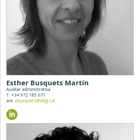
Esther Busquets Martín
Auxiliar administrativa
T. +34 972 185 071
a/e.
ebusquets@ddgi.cat