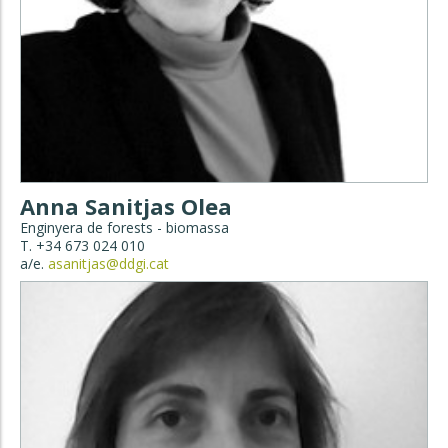
Anna Sanitjas Olea
Enginyera de forests - biomassa
T. +34 673 024 010
a/e.
asanitjas@ddgi.cat