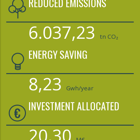
REDUCED EMISSIONS
6.037,23
tn CO₂
ENERGY SAVING
8,23
Gwh/year
INVESTMENT ALLOCATED
20,30
M€