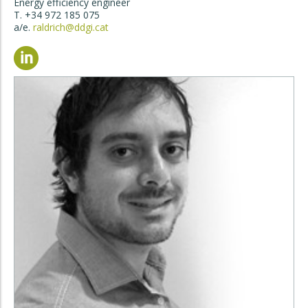
Energy efficiency engineer
T. +34 972 185 075
a/e.
raldrich@ddgi.cat