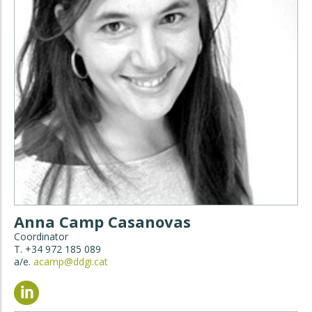
Anna Camp Casanovas
Coordinator
T. +34 972 185 089
a/e.
acamp@ddgi.cat