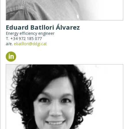
Eduard Batllori Álvarez
Energy efficiency engineer
T. +34 972 185 077
a/e.
ebatllori@ddgi.cat