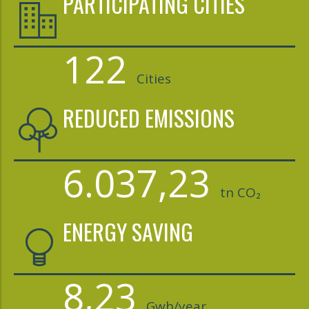
PARTICIPATING CITIES
122
Cities
REDUCED EMISSIONS
6.037,23
tn CO₂
ENERGY SAVING
8,23
Gwh/year