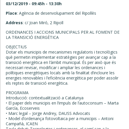
03/12/2019 - 09:45h - 13:30h
Place
: Agència de desenvolupament del Ripollès
Address
: c/ Joan Miró, 2 Ripoll
ORDENANCES I ACCIONS MUNICIPALS PER AL FOMENT DE
LA TRANSICIÓ ENERGÈTICA
OBJECTIUS
Dotar els municipis de mecanismes regulatoris i tecnològics
què permetin implementar estratègies per avançar cap a la
transició energètica en l’àmbit municipal. És per això que és
necessari revisar, modificar i ampliar les ordenances i
polítiques energètiques locals amb la finalitat d’incloure les
energies renovables i l’eficiència energètica per poder assolir
els reptes de transició energètica.
PROGRAMA
Introducció: contextualització a Catalunya
• El paper dels municipis en l’impuls de l’autoconsum – Marta
García, Ecoserveis
• Marc legal – Jorge Andrey, DAUSS Advocats
• Model d’ordenança fotovoltaica per a municipis – Antoni
Campañà, ICAEN
Taula debat: Tecnologies i ordenances, el camí cap a la