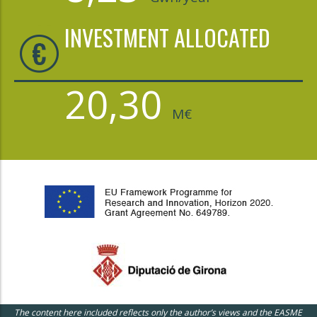
INVESTMENT ALLOCATED
20,30
M€
The content here included reflects only the author’s views and the EASME