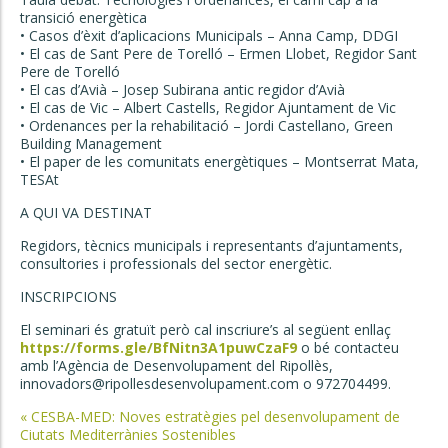
transició energètica
• Casos d’èxit d’aplicacions Municipals – Anna Camp, DDGI
• El cas de Sant Pere de Torelló – Ermen Llobet, Regidor Sant
Pere de Torelló
• El cas d’Avià – Josep Subirana antic regidor d’Avià
• El cas de Vic – Albert Castells, Regidor Ajuntament de Vic
• Ordenances per la rehabilitació – Jordi Castellano, Green
Building Management
• El paper de les comunitats energètiques – Montserrat Mata,
TESAt
A QUI VA DESTINAT
Regidors, tècnics municipals i representants d’ajuntaments,
consultories i professionals del sector energètic.
INSCRIPCIONS
El seminari és gratuït però cal inscriure’s al següent enllaç
https://forms.gle/BfNitn3A1puwCzaF9
o bé contacteu
amb l’Agència de Desenvolupament del Ripollès,
innovadors@ripollesdesenvolupament.com o 972704499.
Post
«
CESBA-MED: Noves estratègies pel desenvolupament de
Ciutats Mediterrànies Sostenibles
navigation