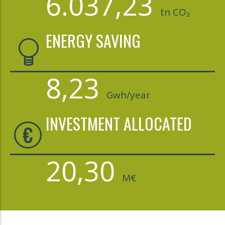
6.037,23
tn CO₂
ENERGY SAVING
8,23
Gwh/year
INVESTMENT ALLOCATED
20,30
M€