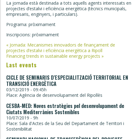
La jornada està destinada a tots aquells agents interessats en
projectes d’estalvi i eficiència energètica (tècnics municipals,
empresaris, enginyers, i particulars).
Programa: pròximament
Inscripcions: pròximament
Post
«
Jornada: Mecanismes innovadors de finançament de
projectes d’estalvi i eficiència energètica a Ripoll
navigation
Financing trends in sustainable energy projects
»
Last events
CICLE DE SEMINARIS D’ESPECIALITZACIÓ TERRITORIAL EN
TRANSICIÓ ENERGÈTICA
03/12/2019 - 09:45h
Place: Agència de desenvolupament del Ripollès
CESBA-MED: Noves estratègies pel desenvolupament de
Ciutats Mediterrànies Sostenibles
10/07/2019 - 9h
Place: Sala d'Actes de la Seu del Departament de Territori i
Sostenibilitat