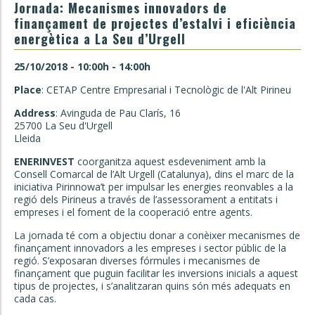
Jornada: Mecanismes innovadors de
finançament de projectes d’estalvi i eficiència
energètica a La Seu d’Urgell
25/10/2018 - 10:00h - 14:00h
Place
: CETAP Centre Empresarial i Tecnològic de l'Alt Pirineu
Address
: Avinguda de Pau Clarís, 16
25700 La Seu d'Urgell
Lleida
ENERINVEST
coorganitza aquest esdeveniment amb la
Consell Comarcal de l’Alt Urgell (Catalunya), dins el marc de la
iniciativa Pirinnowa’t per impulsar les energies reonvables a la
regió dels Pirineus a través de l’assessorament a entitats i
empreses i el foment de la cooperació entre agents.
La jornada té com a objectiu donar a conèixer mecanismes de
finançament innovadors a les empreses i sector públic de la
regió. S’exposaran diverses fórmules i mecanismes de
finançament que puguin facilitar les inversions inicials a aquest
tipus de projectes, i s’analitzaran quins són més adequats en
cada cas.