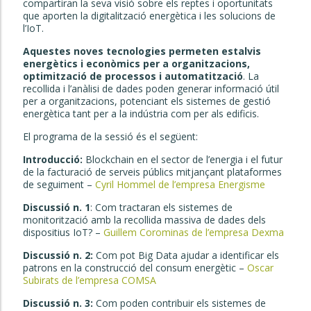
compartiran la seva visió sobre els reptes i oportunitats
que aporten la digitalització energètica i les solucions de
l’IoT.
Aquestes noves tecnologies permeten estalvis
energètics i econòmics per a organitzacions,
optimització de processos i automatització
. La
recollida i l’anàlisi de dades poden generar informació útil
per a organitzacions, potenciant els sistemes de gestió
energètica tant per a la indústria com per als edificis.
El programa de la sessió és el següent:
Introducció:
Blockchain en el sector de l’energia i el futur
de la facturació de serveis públics mitjançant plataformes
de seguiment –
Cyril Hommel de l’empresa Energisme
Discussió n. 1
: Com tractaran els sistemes de
monitorització amb la recollida massiva de dades dels
dispositius IoT? –
Guillem Corominas de l’empresa Dexma
Discussió n. 2:
Com pot Big Data ajudar a identificar els
patrons en la construcció del consum energètic –
Oscar
Subirats de l’empresa COMSA
Discussió n. 3:
Com poden contribuir els sistemes de