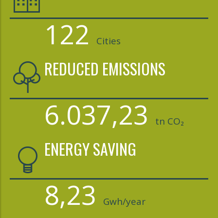
122
Cities
REDUCED EMISSIONS
6.037,23
tn CO₂
ENERGY SAVING
8,23
Gwh/year