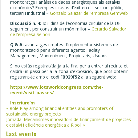
monitoratge i anàlisi de dades energètiques als estalvis
econòmics? Exemples i casos d’éxit en els sectors públic,
terciari i industrial –
Gonzalo Salazar de l’empresa Gemweb
Discussió n. 4:
IoT dins de l’economia circular de la UE:
seguiment per construir un món millor –
Gerardo Salvador
de l’empresa Seinon
Q & A:
avantatges i reptes d’implementar sistemes de
monitorització per a diferents agents: Facility
Management, Manteniment, Propietaris, Usuaris
Si no estàs registrat/da ja a la fira, per a entrar al recinte et
caldrà un passi per a la zona d’exposició, que pots obtenir
registrant-te amb el codi
FB929F52
a la següent web:
https://www.iotsworldcongress.com/the-
event/visit-passes/
Inscriure’m
Post
«
Role Play among financial entities and promoters of
sustainable energy projects
navigation
Jornada: Mecanismes innovadors de finançament de projectes
d’estalvi i eficiència energètica a Ripoll
»
Last events