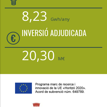
8,23
Gwh/any
INVERSIÓ ADJUDICADA
20,30
M€