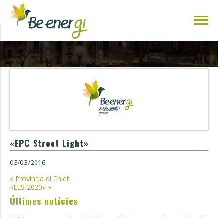
«EPC Street Light»
03/03/2016
Navegació
«
Provincia di Chieti
«EESI2020»
»
d'entrades
Últimes notícies