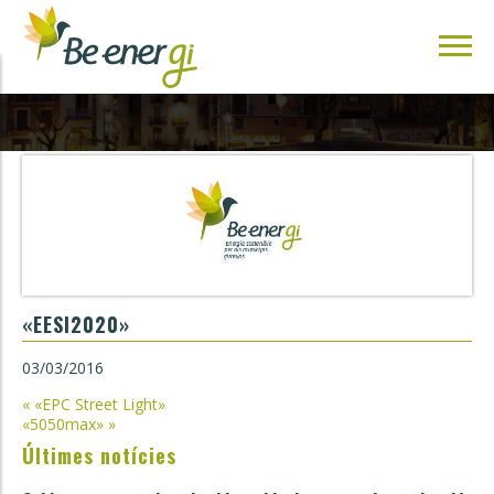
«EESI2020»
03/03/2016
Navegació
«
«EPC Street Light»
«5050max»
»
d'entrades
Últimes notícies