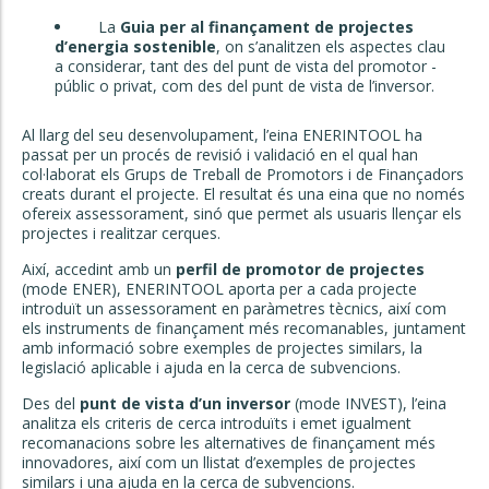
La
Guia per al finançament de projectes
d’energia sostenible
, on s’analitzen els aspectes clau
a considerar, tant des del punt de vista del promotor -
públic o privat, com des del punt de vista de l’inversor.
Al llarg del seu desenvolupament, l’eina ENERINTOOL ha
passat per un procés de revisió i validació en el qual han
col·laborat els Grups de Treball de Promotors i de Finançadors
creats durant el projecte. El resultat és una eina que no només
ofereix assessorament, sinó que permet als usuaris llençar els
projectes i realitzar cerques.
Així, accedint amb un
perfil de promotor de projectes
(mode ENER), ENERINTOOL aporta per a cada projecte
introduït un assessorament en paràmetres tècnics, així com
els instruments de finançament més recomanables, juntament
amb informació sobre exemples de projectes similars, la
legislació aplicable i ajuda en la cerca de subvencions.
Des del
punt de vista d’un inversor
(mode INVEST), l’eina
analitza els criteris de cerca introduïts i emet igualment
recomanacions sobre les alternatives de finançament més
innovadores, així com un llistat d’exemples de projectes
similars i una ajuda en la cerca de subvencions.