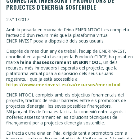
CONNECTAR INVERSORS I PROMOTORS DE
PROJECTES D’ENERGIA SOSTENIBLE
27/11/2017
Amb la posada en marxa de l’eina ENERINTOOL es completa
l’activació d’un recurs més que la plataforma virtual
ENERINVEST posa a disposició dels seus usuaris.
Després de més d’un any de treball, l’equip de ENERINVEST,
coordinat en aquesta tasca per la Fundació CIRCE, ha posat en
marxa l’
eina d’assessorament ENERINTOOL
, un dels
recursos més innovadors i esperats del projecte, que la
plataforma virtual posa a disposició dels seus usuaris
registrats, i que ja està accessible a:
https://www.enerinvest.es/ca/recursos/enerintool
ENERINTOOL compleix amb els objectius fonamentals del
projecte, tractant de reduir barreres entre els promotors de
projectes d’energia i les seves possibles finançadors.
Mitjançant l’ús de l’eina es facilita la connexió entre agents i
s’ofereix assessorament en les solucions tècniques i de
finançament per a projectes d’energia sostenible.
Es tracta d’una eina en línia, dirigida tant a promotors com a
inversors, amb un disseny intuïtiu i de fàcil maneig. A través de