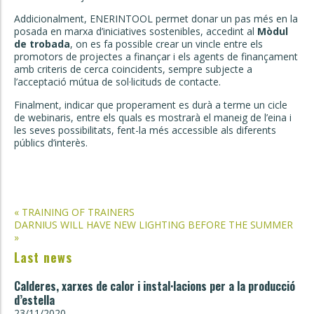
Addicionalment, ENERINTOOL permet donar un pas més en la
posada en marxa d’iniciatives sostenibles, accedint al
Mòdul
de trobada
, on es fa possible crear un vincle entre els
promotors de projectes a finançar i els agents de finançament
amb criteris de cerca coincidents, sempre subjecte a
l’acceptació mútua de sol·licituds de contacte.
Finalment, indicar que properament es durà a terme un cicle
de webinaris, entre els quals es mostrarà el maneig de l’eina i
les seves possibilitats, fent-la més accessible als diferents
públics d’interès.
Post
«
TRAINING OF TRAINERS
DARNIUS WILL HAVE NEW LIGHTING BEFORE THE SUMMER
navigation
»
Last news
Calderes, xarxes de calor i instal·lacions per a la producció
d’estella
23/11/2020