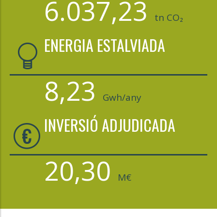
6.037,23
tn CO₂
ENERGIA ESTALVIADA
8,23
Gwh/any
INVERSIÓ ADJUDICADA
20,30
M€