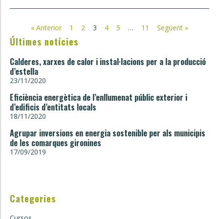
« Anterior
1
2
3
4
5
…
11
Següent »
Últimes notícies
Calderes, xarxes de calor i instal·lacions per a la producció
d’estella
23/11/2020
Eficiència energètica de l’enllumenat públic exterior i
d’edificis d’entitats locals
18/11/2020
Agrupar inversions en energia sostenible per als municipis
de les comarques gironines
17/09/2019
Categories
Cursos