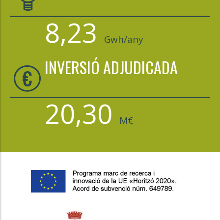
8,23
Gwh/any
INVERSIÓ ADJUDICADA
20,30
M€