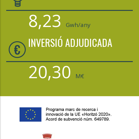
8,23
Gwh/any
INVERSIÓ ADJUDICADA
20,30
M€