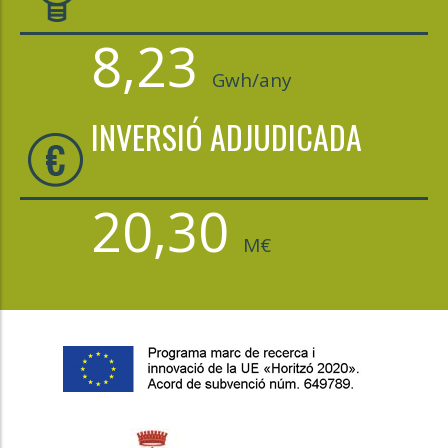
8,23
Gwh/any
INVERSIÓ ADJUDICADA
20,30
M€