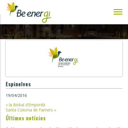
Espinelves
19/04/2016
Navegació
«
la Bisbal d’Empordà
Santa Coloma de Farners
»
d'entrades
Últimes notícies