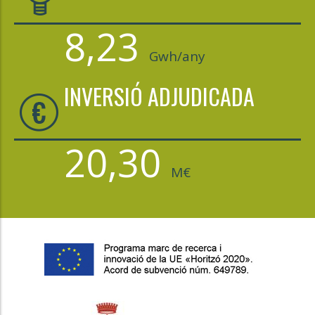
8,23
Gwh/any
INVERSIÓ ADJUDICADA
20,30
M€