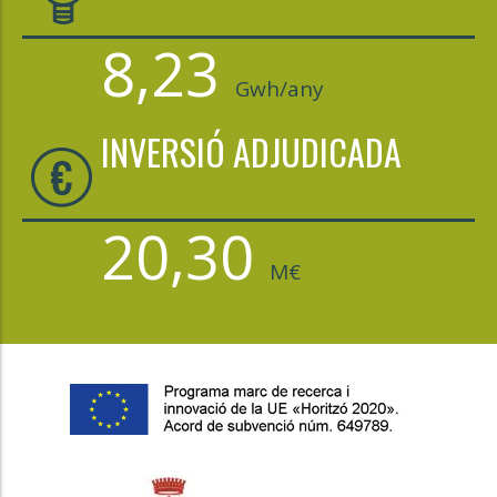
8,23
Gwh/any
INVERSIÓ ADJUDICADA
20,30
M€