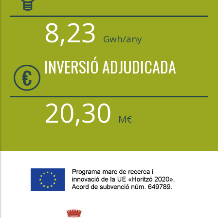
8,23
Gwh/any
INVERSIÓ ADJUDICADA
20,30
M€