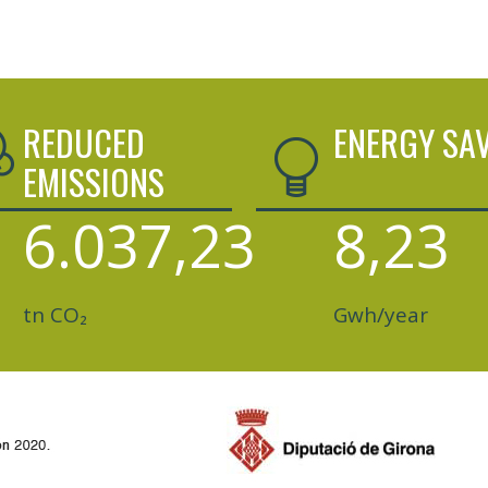
REDUCED
ENERGY SA
EMISSIONS
6.037,23
8,23
tn CO₂
Gwh/year