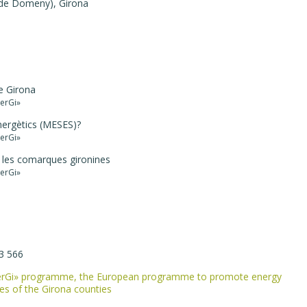
al de Domeny), Girona
e Girona
erGi»
nergètics (MESES)?
erGi»
a les comarques gironines
erGi»
13 566
EenerGi» programme, the European programme to promote energy
ies of the Girona counties