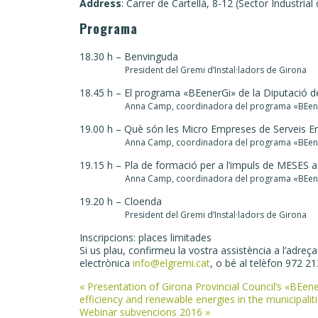
Address
: Carrer de Cartellà, 8-12 (Sector Industri
Programa
18.30 h – Benvinguda
President del Gremi d’Instal·ladors de Girona
18.45 h – El programa «BEenerGi» de la Diputació d
Anna Camp, coordinadora del programa «BEen
19.00 h – Què són les Micro Empreses de Serveis E
Anna Camp, coordinadora del programa «BEen
19.15 h – Pla de formació per a l’impuls de MESES 
Anna Camp, coordinadora del programa «BEen
19.20 h – Cloenda
President del Gremi d’Instal·ladors de Girona
Inscripcions: places limitades
Si us plau, confirmeu la vostra assistència a l’adreça
electrònica
info@elgremi.cat
, o bé al telèfon 972 2
Post
«
Presentation of Girona Provincial Council’s «B
efficiency and renewable energies in the municipalit
navigation
Webinar subvencions 2016
»