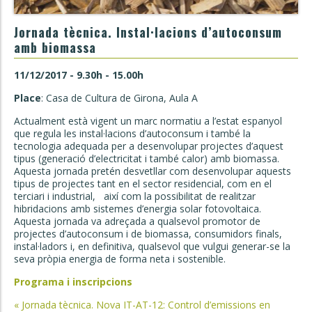
Jornada tècnica. Instal·lacions d’autoconsum
amb biomassa
11/12/2017 - 9.30h - 15.00h
Place
: Casa de Cultura de Girona, Aula A
Actualment està vigent un marc normatiu a l’estat espanyol
que regula les instal·lacions d’autoconsum i també la
tecnologia adequada per a desenvolupar projectes d’aquest
tipus (generació d’electricitat i també calor) amb biomassa.
Aquesta jornada pretén desvetllar com desenvolupar aquests
tipus de projectes tant en el sector residencial, com en el
terciari i industrial, així com la possibilitat de realitzar
hibridacions amb sistemes d’energia solar fotovoltaica.
Aquesta jornada va adreçada a qualsevol promotor de
projectes d’autoconsum i de biomassa, consumidors finals,
instal·ladors i, en definitiva, qualsevol que vulgui generar-se la
seva pròpia energia de forma neta i sostenible.
Programa i inscripcions
Post
«
Jornada tècnica. Nova IT-AT-12: Control d’emissions en