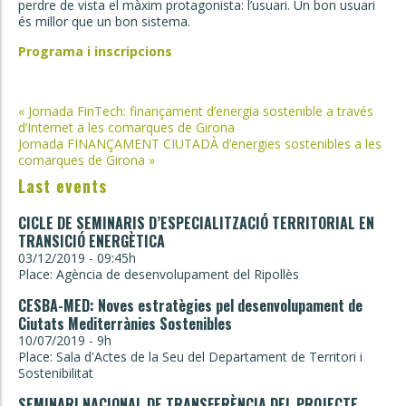
perdre de vista el màxim protagonista: l’usuari. Un bon usuari
és millor que un bon sistema.
Programa i inscripcions
Post
«
Jornada FinTech: finançament d’energia sostenible a través
d’Internet a les comarques de Girona
navigation
Jornada FINANÇAMENT CIUTADÀ d’energies sostenibles a les
comarques de Girona
»
Last events
CICLE DE SEMINARIS D’ESPECIALITZACIÓ TERRITORIAL EN
TRANSICIÓ ENERGÈTICA
03/12/2019 - 09:45h
Place: Agència de desenvolupament del Ripollès
CESBA-MED: Noves estratègies pel desenvolupament de
Ciutats Mediterrànies Sostenibles
10/07/2019 - 9h
Place: Sala d'Actes de la Seu del Departament de Territori i
Sostenibilitat
SEMINARI NACIONAL DE TRANSFERÈNCIA DEL PROJECTE