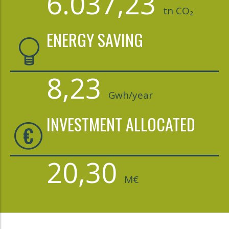
6.037,23
tn CO₂
ENERGY SAVING
8,23
Gwh/year
INVESTMENT ALLOCATED
20,30
M€