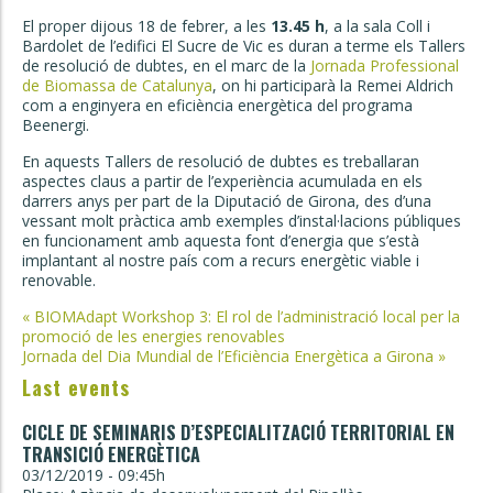
El proper dijous 18 de febrer, a les
13.45 h
, a la sala Coll i
Bardolet de l’edifici El Sucre de Vic es duran a terme els Tallers
de resolució de dubtes, en el marc de la
Jornada Professional
de Biomassa de Catalunya
, on hi participarà la Remei Aldrich
com a enginyera en eficiència energètica del programa
Beenergi.
En aquests Tallers de resolució de dubtes es treballaran
aspectes claus a partir de l’experiència acumulada en els
darrers anys per part de la Diputació de Girona, des d’una
vessant molt pràctica amb exemples d’instal·lacions públiques
en funcionament amb aquesta font d’energia que s’està
implantant al nostre país com a recurs energètic viable i
renovable.
Post
«
BIOMAdapt Workshop 3: El rol de l’administració local per la
promoció de les energies renovables
navigation
Jornada del Dia Mundial de l’Eficiència Energètica a Girona
»
Last events
CICLE DE SEMINARIS D’ESPECIALITZACIÓ TERRITORIAL EN
TRANSICIÓ ENERGÈTICA
03/12/2019 - 09:45h