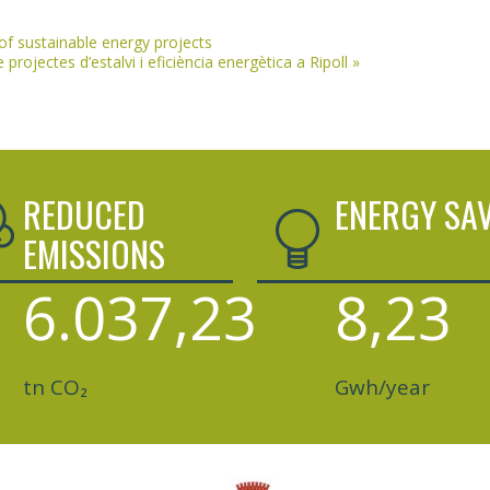
of sustainable energy projects
ojectes d’estalvi i eficiència energètica a Ripoll
»
REDUCED
ENERGY SA
EMISSIONS
6.037,23
8,23
tn CO₂
Gwh/year