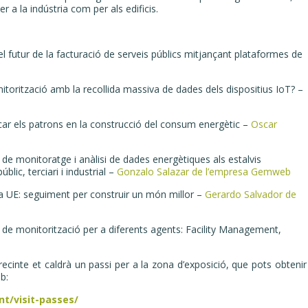
 a la indústria com per als edificis.
 el futur de la facturació de serveis públics mitjançant plataformes de
torització amb la recollida massiva de dades dels dispositius IoT? –
car els patrons en la construcció del consum energètic –
Oscar
e monitoratge i anàlisi de dades energètiques als estalvis
lic, terciari i industrial –
Gonzalo Salazar de l’empresa Gemweb
la UE: seguiment per construir un món millor –
Gerardo Salvador de
de monitorització per a diferents agents: Facility Management,
l recinte et caldrà un passi per a la zona d’exposició, que pots obtenir
b:
t/visit-passes/