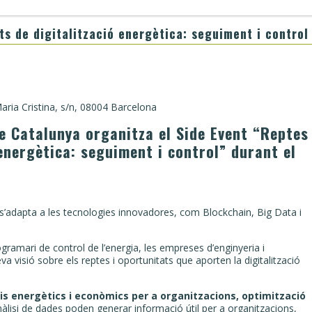
ts de digitalització energètica: seguiment i control
aria Cristina, s/n, 08004 Barcelona
de Catalunya organitza el
Side Event “Reptes
 energètica: seguiment i control”
durant el
l i s’adapta a les tecnologies innovadores, com Blockchain, Big Data i
ramari de control de l’energia, les empreses d’enginyeria i
va visió sobre els reptes i oportunitats que aporten la digitalització
s energètics i econòmics per a organitzacions, optimització
l’anàlisi de dades poden generar informació útil per a organitzacions,