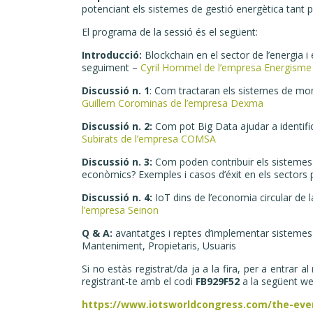
potenciant els sistemes de gestió energètica tant per
El programa de la sessió és el següent:
Introducció:
Blockchain en el sector de l’energia i
seguiment –
Cyril Hommel de l’empresa Energisme
Discussió n. 1
: Com tractaran els sistemes de moni
Guillem Corominas de l’empresa Dexma
Discussió n. 2:
Com pot Big Data ajudar a identifi
Subirats de l’empresa COMSA
Discussió n. 3:
Com poden contribuir els sistemes d
econòmics? Exemples i casos d’éxit en els sectors púb
Discussió n. 4:
IoT dins de l’economia circular de 
l’empresa Seinon
Q & A:
avantatges i reptes d’implementar sistemes 
Manteniment, Propietaris, Usuaris
Si no estàs registrat/da ja a la fira, per a entrar a
registrant-te amb el codi
FB929F52
a la següent we
https://www.iotsworldcongress.com/the-even