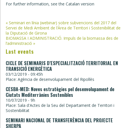
For further information, see the Catalan version
Post
«
Seminari en línia (webinar) sobre subvencions del 2017 del
Servei de Medi Ambient de l’Àrea de Territori i Sostenibilitat de
navigation
la Diputació de Girona
BIOMASSA I ADMINISTRACIÓ. Impuls de la biomassa des de
l’administració
»
Last events
CICLE DE SEMINARIS D’ESPECIALITZACIÓ TERRITORIAL EN
TRANSICIÓ ENERGÈTICA
03/12/2019 - 09:45h
Place: Agència de desenvolupament del Ripollès
CESBA-MED: Noves estratègies pel desenvolupament de
Ciutats Mediterrànies Sostenibles
10/07/2019 - 9h
Place: Sala d'Actes de la Seu del Departament de Territori i
Sostenibilitat
SEMINARI NACIONAL DE TRANSFERÈNCIA DEL PROJECTE
SHERPA