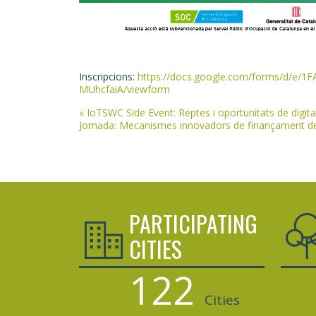
Inscripcions:
https://docs.google.com/forms/d/e
MUhcfaiA/viewform
Post
«
IoTSWC Side Event: Reptes i oportunitats de digita
Jornada: Mecanismes innovadors de finançament de pr
navigation
PARTICIPATING
CITIES
122
Cities