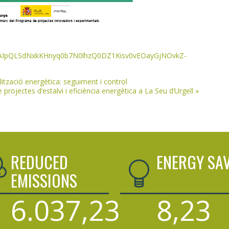
/1FAIpQLSdNxkKHnyq0b7N0lhzQ0DZ1Kisv0vEOayGjNOvkZ-
lització energètica: seguiment i control
ojectes d’estalvi i eficiència energètica a La Seu d’Urgell
»
REDUCED
ENERGY SA
EMISSIONS
6.037,23
8,23