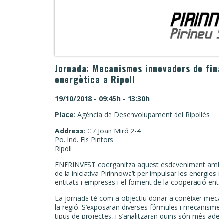
Jornada: Mecanismes innovadors de fina
energètica a Ripoll
19/10/2018 - 09:45h - 13:30h
Place
: Agència de Desenvolupament del Ripollès
Address
: C / Joan Miró 2-4
Po. Ind. Els Pintors
Ripoll
ENERINVEST coorganitza aquest esdeveniment amb l
de la iniciativa Pirinnowa’t per impulsar les energie
entitats i empreses i el foment de la cooperació ent
La jornada té com a objectiu donar a conèixer mec
la regió. S’exposaran diverses fórmules i mecanismes
tipus de projectes, i s’analitzaran quins són més ad