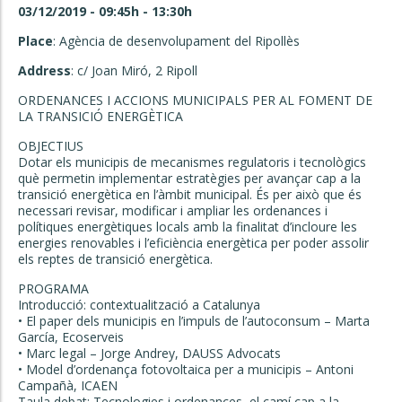
03/12/2019 - 09:45h - 13:30h
Place
: Agència de desenvolupament del Ripollès
Address
: c/ Joan Miró, 2 Ripoll
ORDENANCES I ACCIONS MUNICIPALS PER AL FOMENT DE
LA TRANSICIÓ ENERGÈTICA
OBJECTIUS
Dotar els municipis de mecanismes regulatoris i tecnològics
què permetin implementar estratègies per avançar cap a la
transició energètica en l’àmbit municipal. És per això que és
necessari revisar, modificar i ampliar les ordenances i
polítiques energètiques locals amb la finalitat d’incloure les
energies renovables i l’eficiència energètica per poder assolir
els reptes de transició energètica.
PROGRAMA
Introducció: contextualització a Catalunya
• El paper dels municipis en l’impuls de l’autoconsum – Marta
García, Ecoserveis
• Marc legal – Jorge Andrey, DAUSS Advocats
• Model d’ordenança fotovoltaica per a municipis – Antoni
Campañà, ICAEN
Taula debat: Tecnologies i ordenances, el camí cap a la