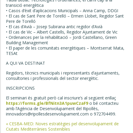
transició energètica
• Casos d’èxit d’aplicacions Municipals – Anna Camp, DDGI
• El cas de Sant Pere de Torelló – Ermen Llobet, Regidor Sant
Pere de Torelló
• El cas d’Avià – Josep Subirana antic regidor d’Avià
• El cas de Vic – Albert Castells, Regidor Ajuntament de Vic
• Ordenances per la rehabilitació – Jordi Castellano, Green
Building Management
• El paper de les comunitats energètiques – Montserrat Mata,
TESAt
A QUI VA DESTINAT
Regidors, tècnics municipals i representants d’ajuntaments,
consultories i professionals del sector energètic.
INSCRIPCIONS
El seminari és gratuït però cal inscriure’s al següent enllaç
https://forms.gle/BfNitn3A1puwCzaF9
o bé contacteu
amb l’Agència de Desenvolupament del Ripollès,
innovadors@ripollesdesenvolupament.com o 972704499.
Post
«
CESBA-MED: Noves estratègies pel desenvolupament de
Ciutats Mediterrànies Sostenibles
navigation