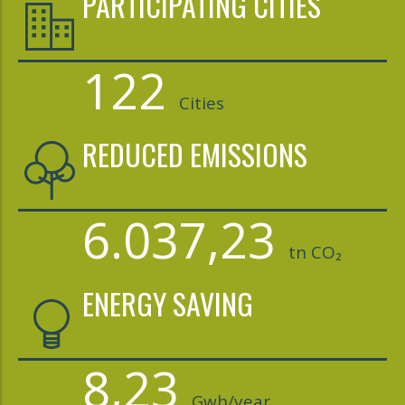
PARTICIPATING CITIES
122
Cities
REDUCED EMISSIONS
6.037,23
tn CO₂
ENERGY SAVING
8,23
Gwh/year