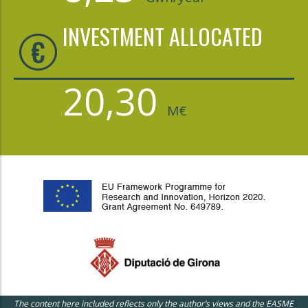
INVESTMENT ALLOCATED
20,30
M€
The content here included reflects only the author’s views and the EASME