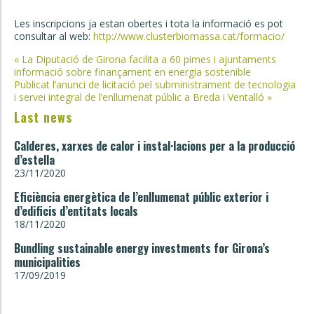
Les inscripcions ja estan obertes i tota la informació es pot
consultar al web:
http://www.clusterbiomassa.cat/formacio/
Post
«
La Diputació de Girona facilita a 60 pimes i ajuntaments
informació sobre finançament en energia sostenible
navigation
Publicat l’anunci de licitació pel subministrament de tecnologia
i servei integral de l’enllumenat públic a Breda i Ventalló
»
Last news
Calderes, xarxes de calor i instal·lacions per a la producció
d’estella
23/11/2020
Eficiència energètica de l’enllumenat públic exterior i
d’edificis d’entitats locals
18/11/2020
Bundling sustainable energy investments for Girona’s
municipalities
17/09/2019