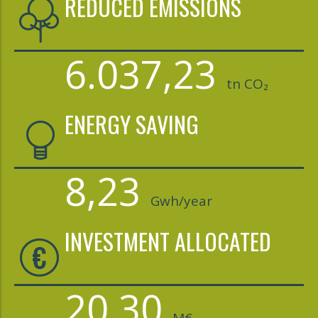
REDUCED EMISSIONS
6.037,23
tn CO₂
ENERGY SAVING
8,23
Gwh/year
INVESTMENT ALLOCATED
20,30
M€