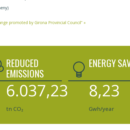
meny)
ange promoted by Girona Provincial Council”
»
REDUCED
ENERGY SA
EMISSIONS
6.037,23
8,23
tn CO₂
Gwh/year