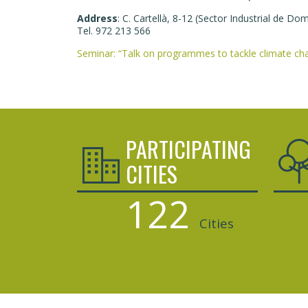
Address
: C. Cartellà, 8-12 (Sector Industrial de Do
Tel. 972 213 566
Post
Seminar: “Talk on programmes to tackle climate ch
navigation
PARTICIPATING
CITIES
122
Cities