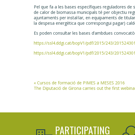
Pel que fa a les bases específiques reguladores de s
de calor de biomassa municipals té per objectiu reg
ajuntaments per instal·lar, en equipaments de titula
la despesa energètica que correspongui pagar) cald
Es poden consultar les bases d’ambdues convocatòri
https://ssl4.ddgi.cat/bopV1/pdf/2015/243/20152430
https://ssl4.ddgi.cat/bopV1/pdf/2015/243/20152430
Post
«
Cursos de formació de PIMES a MESES 2016
The Diputació de Girona carries out the first webi
navigation
PARTICIPATING