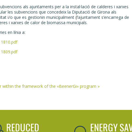
ubvencions als ajuntaments per a la instal·lació de calderes i xarxes
ular les subvencions que concedeix la Diputació de Girona als
ritat i/o que es gestionin municipalment (l’ajuntament s’encarrega de
eres i xarxes de calor de biomassa municipals.
es en línia a:
11810.pdf
11809.pdf
nar within the framework of the «BeenerGi» program
»
REDUCED
ENERGY SA